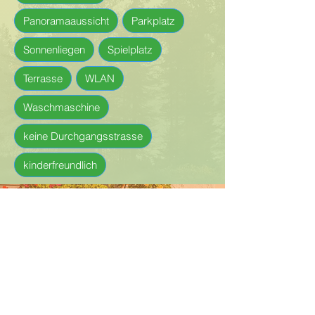
Panoramaaussicht
Parkplatz
Sonnenliegen
Spielplatz
Terrasse
WLAN
Waschmaschine
keine Durchgangsstrasse
kinderfreundlich
Zur Idee