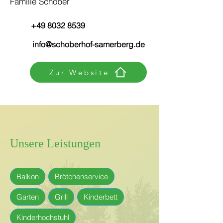
Familie Schober
+49 8032 8539
info@schoberhof-samerberg.de
Zur Website
Unsere Leistungen
Balkon
Brötchenservice
Garten
Grill
Kinderbett
Kinderhochstuhl