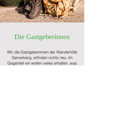
Die Gastgeberinnen
Wir, die Gastgeberinnen der Wanderhöfe
Samerberg, erfinden nichts neu. Im
Gegenteil wir wollen vieles erhalten, was
sonst verloren gehen könnte. Uns ist es
ein Herzensanliegen, die
kleinstrukturierten bäuerlichen
Familienbetriebe auf dem Samerberg zu
stärken, in ihrer einzigartigen Vielfältigkeit,
die über Jahrhunderte gewachsen ist.
Ein jeder Wanderhof am Samerberg hat
seine eigene Geschichte und seinen