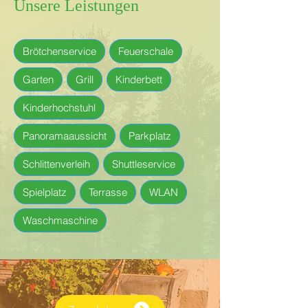
Unsere Leistungen
Brötchenservice
Feuerschale
Garten
Grill
Kinderbett
Kinderhochstuhl
Panoramaaussicht
Parkplatz
Schlittenverleih
Shuttleservice
Spielplatz
Terrasse
WLAN
Waschmaschine