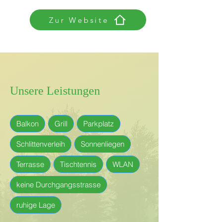
Zur Website
Unsere Leistungen
Balkon
Grill
Parkplatz
Schlittenverleih
Sonnenliegen
Terrasse
Tischtennis
WLAN
keine Durchgangsstrasse
ruhige Lage